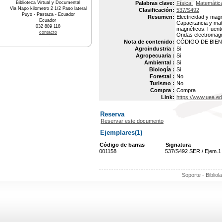
Biblioteca Virtual y Documental
Palabras clave:
Física.
Matemátic
Via Napo kilometro 2 1/2 Paso lateral
Clasificación:
537/S492
Puyo - Pastaza - Ecuador
Resumen:
Electricidad y mag
Ecuador
Capacitancia y mate
032 889 118
magnéticos. Fuente
contacto
Ondas electromagn
Nota de contenido:
CÓDIGO DE BIEN 
Agroindustria :
Si
Agropecuaria :
Si
Ambiental :
Si
Biología :
Si
Forestal :
No
Turismo :
No
Compra :
Compra
Link:
https://www.uea.e
Reserva
Reservar este documento
Ejemplares(1)
Código de barras
Signatura
001158
537/S492 SER / Ejem.1
Soporte - Bibliol