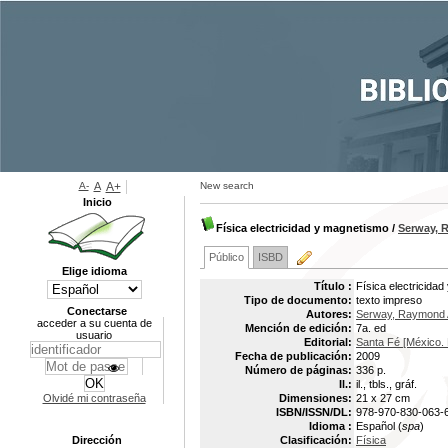
A-
A
A+
New search
Inicio
Física electricidad y magnetismo
/
Serway, 
Público
ISBD
Elige idioma
Título :
Física electricida
Tipo de documento:
texto impreso
Conectarse
Autores:
Serway, Raymond 
acceder a su cuenta de
Mención de edición:
7a. ed
usuario
Editorial:
Santa Fé [México.
Fecha de publicación:
2009
Número de páginas:
336 p.
Il.:
il., tbls., gráf.
Olvidé mi contraseña
Dimensiones:
21 x 27 cm
ISBN/ISSN/DL:
978-970-830-063-
Idioma :
Español (
spa
)
Dirección
Clasificación:
Física