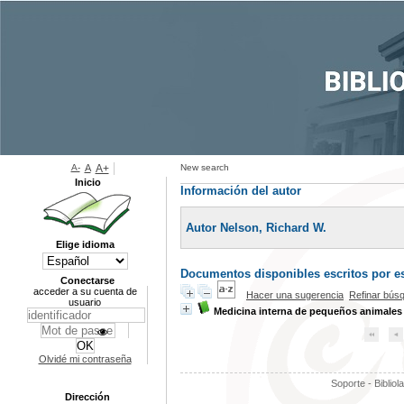
A-
A
A+
New search
Inicio
Información del autor
Autor Nelson, Richard W.
Elige idioma
Documentos disponibles escritos por es
Conectarse
acceder a su cuenta de
Hacer una sugerencia
Refinar bús
usuario
Medicina interna de pequeños animales
Olvidé mi contraseña
Soporte - Bibliol
Dirección