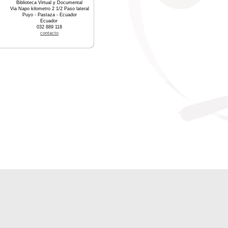
Biblioteca Virtual y Documental
Via Napo kilometro 2 1/2 Paso lateral
Puyo - Pastaza - Ecuador
Ecuador
032 889 118
contacto