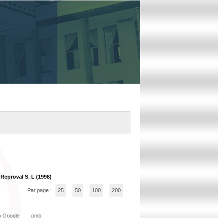
 Reproval S. L (1998)
Par page :
25
50
100
200
n Google
pmb