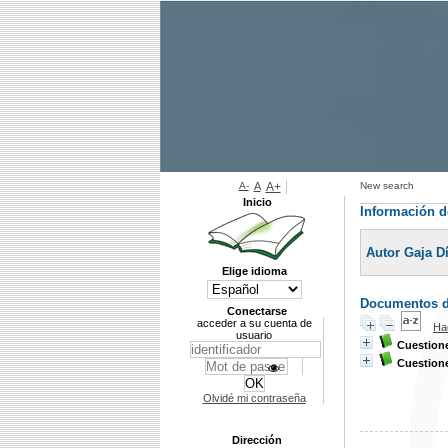
A-
A
A+
New search
Inicio
Información d
Autor Gaja D
Elige idioma
Documentos di
Conectarse
acceder a su cuenta de
Ha
usuario
Cuestione
Cuestione
Olvidé mi contraseña
Dirección