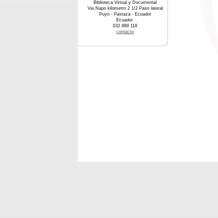
Biblioteca Virtual y Documental
Via Napo kilometro 2 1/2 Paso lateral
Puyo - Pastaza - Ecuador
Ecuador
032 889 118
contacto