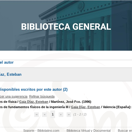
el autor
íaz, Esteban
sponibles escritos por este autor (
2
)
cer una sugerencia
Refinar búsqueda
s de física
/
Gaja Díaz, Esteban
/ Martínez, José Fco. (1996)
s de fundamentos físicos de la ingeniería III
/
Gaja Díaz, Esteban
/ Valencia [España]:
1
(1 - 2 / 2)
Soporte - Bibliolatino.com
Biblioteca Virtual y Documental
Buscar e