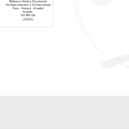
Biblioteca Virtual y Documental
Via Napo kilometro 2 1/2 Paso lateral
Puyo - Pastaza - Ecuador
Ecuador
032 889 118
contacto