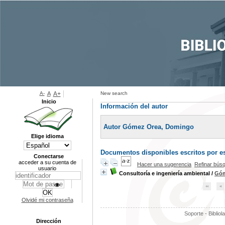
A-
A
A+
New search
Inicio
Información del autor
Autor Gómez Orea, Domingo
Elige idioma
Documentos disponibles escritos por es
Conectarse
acceder a su cuenta de
Hacer una sugerencia
Refinar bús
usuario
Consultoría e ingeniería ambiental
/
Góm
Olvidé mi contraseña
Soporte - Bibliol
Dirección