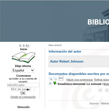
A-
A
A+
New search
Inicio
Información del autor
Autor Robert Johnson
Elige idioma
Documentos disponibles escritos por es
Conectarse
acceder a su cuenta de
Hacer una sugerencia
Refinar bús
usuario
Estadística elemental: Lo esencial
/
Rob
Olvidé mi contraseña
Soporte - Bibliol
Dirección