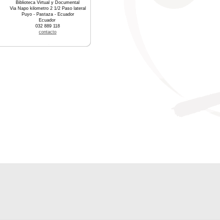
Biblioteca Virtual y Documental
Via Napo kilometro 2 1/2 Paso lateral
Puyo - Pastaza - Ecuador
Ecuador
032 889 118
contacto