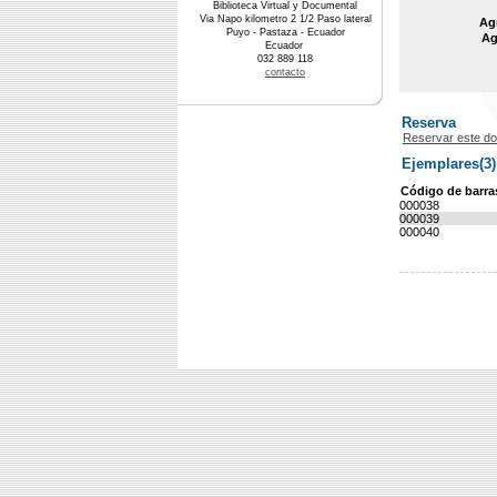
Biblioteca Virtual y Documental
Via Napo kilometro 2 1/2 Paso lateral
Agr
Puyo - Pastaza - Ecuador
Ag
Ecuador
032 889 118
contacto
Reserva
Reservar este d
Ejemplares(3)
Código de barra
000038
000039
000040