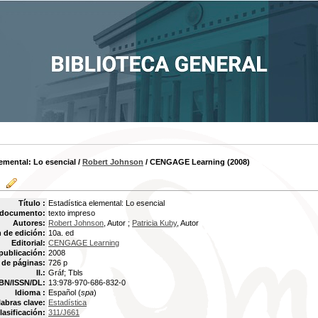
lemental: Lo esencial
/
Robert Johnson
/ CENGAGE Learning (2008)
Título :
Estadística elemental: Lo esencial
 documento:
texto impreso
Autores:
Robert Johnson
, Autor ;
Patricia Kuby
, Autor
 de edición:
10a. ed
Editorial:
CENGAGE Learning
publicación:
2008
de páginas:
726 p
Il.:
Gráf; Tbls
BN/ISSN/DL:
13:978-970-686-832-0
Idioma :
Español (
spa
)
labras clave:
Estadística
lasificación:
311/J661