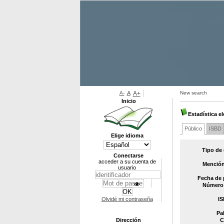
A-
A
A+
New search
Inicio
Estadística e
Público
ISBD
Elige idioma
Tipo de
Conectarse
acceder a su cuenta de
Mención
usuario
Fecha de 
Número 
Olvidé mi contraseña
IS
Pa
Dirección
C