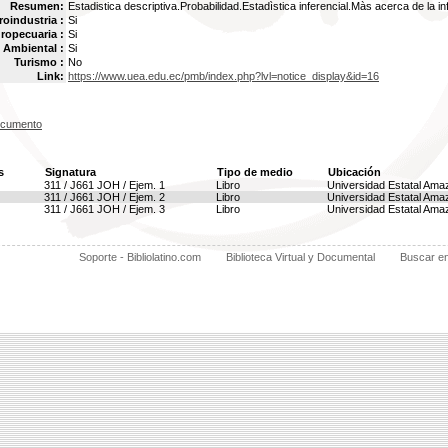
Resumen:
Estadistica descriptiva.Probabilidad.Estadìstica inferencial.Màs acerca de la in
oindustria :
Si
ropecuaria :
Si
Ambiental :
Si
Turismo :
No
Link:
https://www.uea.edu.ec/pmb/index.php?lvl=notice_display&id=16
ocumento
s
Signatura
Tipo de medio
Ubicación
311 / J661 JOH / Ejem. 1
Libro
Universidad Estatal Ama
311 / J661 JOH / Ejem. 2
Libro
Universidad Estatal Ama
311 / J661 JOH / Ejem. 3
Libro
Universidad Estatal Ama
Soporte - Bibliolatino.com
Biblioteca Virtual y Documental
Buscar e