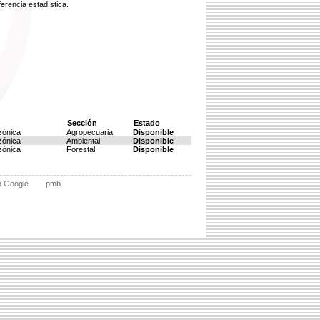
ferencia estadìstica.
Sección
Estado
zónica
Agropecuaria
Disponible
zónica
Ambiental
Disponible
zónica
Forestal
Disponible
n Google
pmb