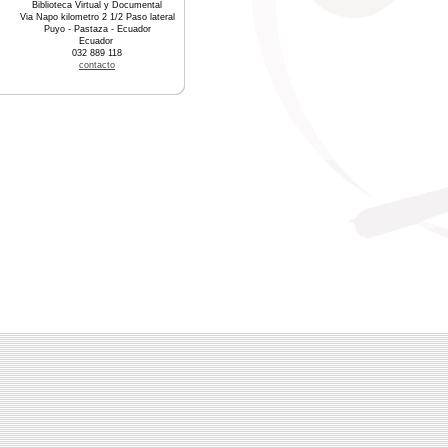
Biblioteca Virtual y Documental
Via Napo kilometro 2 1/2 Paso lateral
Puyo - Pastaza - Ecuador
Ecuador
032 889 118
contacto