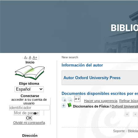
A-
A
A+
New search
Inicio
Información del autor
Autor Oxford University Press
Elige idioma
Documentos disponibles escritos por es
Conectarse
acceder a su cuenta de
Hacer una sugerencia
Refinar bús
usuario
Diccionarios de Física
/
Oxford Universi
Olvidé mi contraseña
Soporte - Bibliol
Dirección