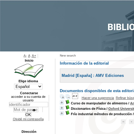
A-
A
A+
New search
Inicio
Información de la editorial
Madrid [España] : AMV Ediciones
Elige idioma
Documentos disponibles de esta editoria
Conectarse
acceder a su cuenta de
Hacer una sugerencia
Refinar bús
usuario
Curso de manipulador de alimentos
/
An
Diccionarios de Física
/
Oxford Universi
Frío industrial métodos de producción
Olvidé mi contraseña
Dirección