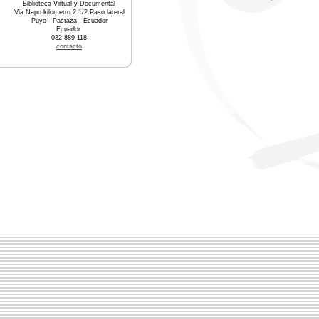
Biblioteca Virtual y Documental
Via Napo kilometro 2 1/2 Paso lateral
Puyo - Pastaza - Ecuador
Ecuador
032 889 118
contacto