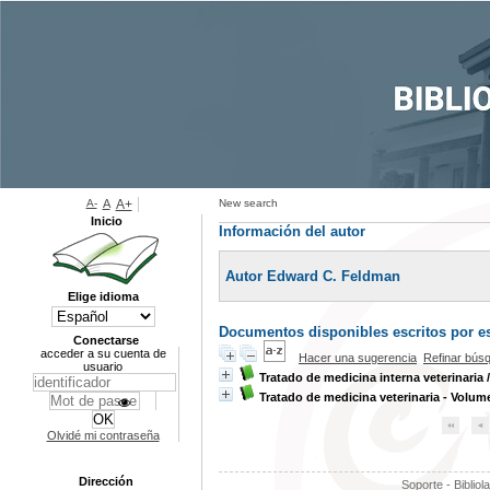
A-
A
A+
New search
Inicio
Información del autor
Autor Edward C. Feldman
Elige idioma
Documentos disponibles escritos por es
Conectarse
acceder a su cuenta de
Hacer una sugerencia
Refinar bús
usuario
Tratado de medicina interna veterinaria
Tratado de medicina veterinaria - Volum
Olvidé mi contraseña
Dirección
Soporte - Bibliol