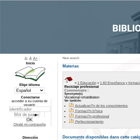
A-
A
A+
New search
Inicio
Materias
>
1 Educación
>
1.60 Enseñanza y formac
Elige idioma
Reciclaje profesional
Commentaire :
Synonyme(s)
Conectarse
Vocational rehabilitation
acceder a su cuenta de
Ver también:
usuario
Actualizaci?n de los conocimientos
Formaci?n b?sica
Formaci?n profesional
Perfeccionamiento
Olvidé mi contraseña
Documents disponibles dans cette catég
Dirección