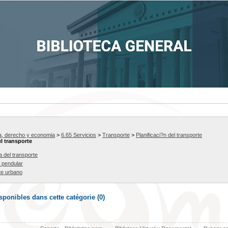
ca, derecho y economia
>
6.65 Servicios
>
Transporte
>
Planificaci?n del transporte
el transporte
a del transporte
 pendular
te urbano
ponibles dans cette catégorie (
0
)