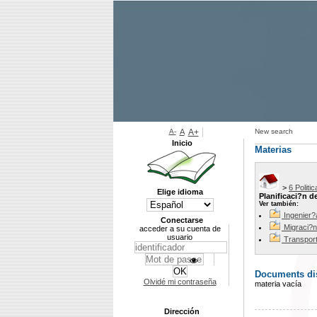
A-
A
A+
New search
Inicio
Materias
>
6 Politi
Elige idioma
Planificaci?n d
Ver también:
Ingenier?
Conectarse
Migraci?n
acceder a su cuenta de
usuario
Transpor
Documents dis
Olvidé mi contraseña
materia vacía
Dirección