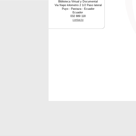
Biblioteca Virtual y Documental
Via Napo kilometro 2 1/2 Paso lateral
Puyo - Pastaza - Ecuador
Ecuador
032 889 118
contacto