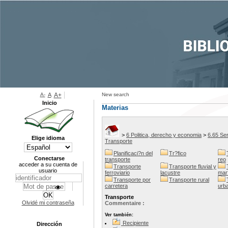
A-
A
A+
New search
Inicio
Materias
>
6 Politica, derecho y economia
>
6.65 Ser
Elige idioma
Transporte
Planificaci?n del
Tr?fico
Conectarse
transporte
reo
acceder a su cuenta de
Transporte
Transporte fluvial y
usuario
ferroviario
lacustre
mar
Transporte por
Transporte rural
carretera
urb
Transporte
Olvidé mi contraseña
Commentaire :
Ver también:
Recipiente
Dirección