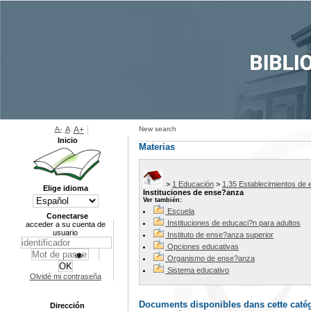
A-
A
A+
New search
Inicio
Materias
>
1 Educación
>
1.35 Establecimientos de
Elige idioma
Instituciones de ense?anza
Ver también:
Escuela
Conectarse
Instituciones de educaci?n para adultos
acceder a su cuenta de
usuario
Instituto de ense?anza superior
Opciones educativas
Organismo de ense?anza
Sistema educativo
Olvidé mi contraseña
Documents disponibles dans cette catég
Dirección