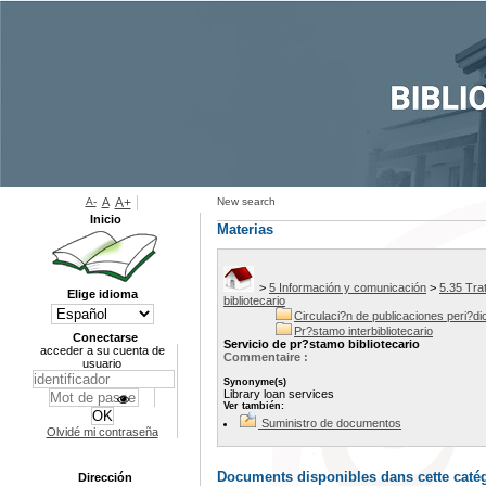
A-
A
A+
New search
Inicio
Materias
>
5 Información y comunicación
>
5.35 Tra
Elige idioma
bibliotecario
Circulaci?n de publicaciones peri?di
Pr?stamo interbibliotecario
Conectarse
Servicio de pr?stamo bibliotecario
acceder a su cuenta de
Commentaire :
usuario
Synonyme(s)
Library loan services
Ver también:
Suministro de documentos
Olvidé mi contraseña
Documents disponibles dans cette catég
Dirección