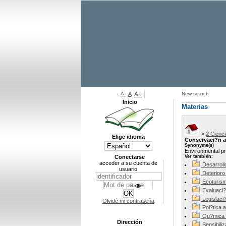
A-
A
A+
New search
Inicio
Materias
>
2 Cienci
Elige idioma
Conservaci?n a
Synonyme(s)
Environmental pr
Conectarse
Ver también:
acceder a su cuenta de
Desarroll
usuario
Deterioro
Ecoturis
Evaluaci?
Legislaci
Olvidé mi contraseña
Pol?tica 
Qu?mica 
Dirección
Sensibili