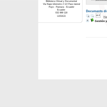
Biblioteca Virtual y Documental
Via Napo kilometro 2 1/2 Paso lateral
Puyo - Pastaza - Ecuador
Ecuador
Documents dis
032 889 118
contacto
Ha
Gestión y