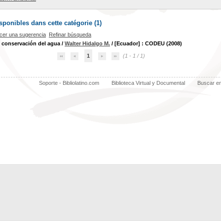
ponibles dans cette catégorie (
1
)
cer una sugerencia
Refinar búsqueda
 conservación del agua
/
Walter Hidalgo M.
/ [Ecuador] : CODEU (2008)
1
(1 - 1 / 1)
Soporte - Bibliolatino.com
Biblioteca Virtual y Documental
Buscar e