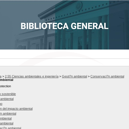
a
>
2.55 Ciencias ambientales e ingeniería
>
Gesti?n ambiental
>
Conservaci?n ambiental
mbiental
otection
o sostenible
 ambiental
mo
n del impacto ambiental
?n ambiental
ambiental
ambiental
zaci?n ambiental