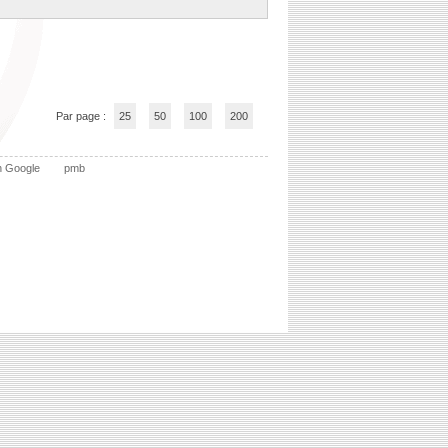
Par page :
25
50
100
200
n Google
pmb