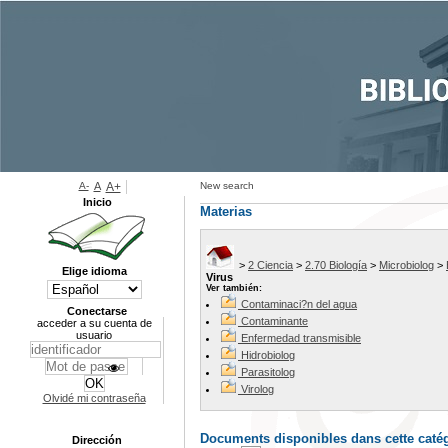
A-
A
A+
New search
Inicio
Materias
>
2 Ciencia
>
2.70 Biología
>
Microbiolog
>
Elige idioma
Virus
Ver también:
Contaminaci?n del agua
Conectarse
Contaminante
acceder a su cuenta de
usuario
Enfermedad transmisible
Hidrobiolog
Parasitolog
Virolog
Olvidé mi contraseña
Documents disponibles dans cette catég
Dirección