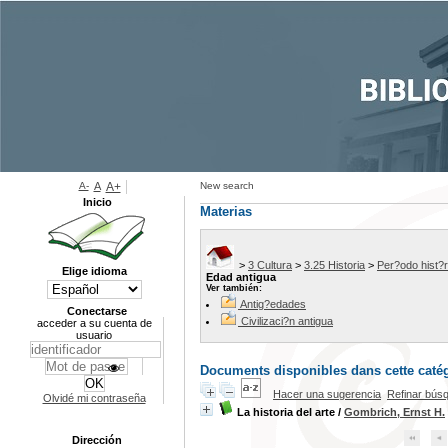
A-
A
A+
New search
Inicio
Materias
>
3 Cultura
>
3.25 Historia
>
Per?odo hist?r
Elige idioma
Edad antigua
Ver también:
Antig?edades
Conectarse
Civilizaci?n antigua
acceder a su cuenta de
usuario
Documents disponibles dans cette catég
Hacer una sugerencia
Refinar bús
Olvidé mi contraseña
La historia del arte
/
Gombrich, Ernst H.
Dirección