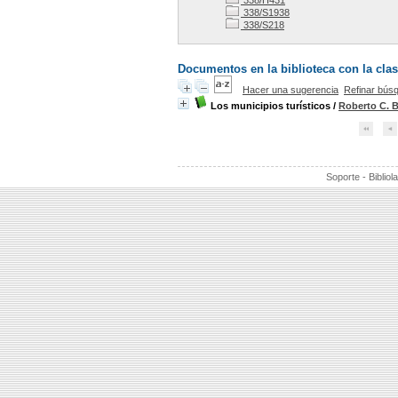
338/H431
338/S1938
338/S218
Documentos en la biblioteca con la clas
Hacer una sugerencia
Refinar bús
Los municipios turísticos
/
Roberto C. 
Soporte - Bibliol