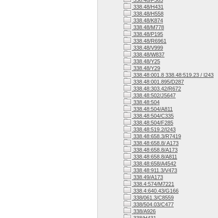
338.48/F365
338.48/H431
338.48/H558
338.48/K874
338.48/M778
338.48/P195
338.48/R6961
338.48/V999
338.48/W837
338.48/Y25
338.48/Y29
338.48:001.8 338.48:519.23 / I243
338.48:001.895/D287
338.48:303.42/R672
338.48:502/J5647
338.48:504
338.48:504/A811
338.48:504/C335
338.48:504/F285
338.48:519.2/I243
338.48:658.3/R7419
338.48:658.8/ A173
338.48:658.8/A173
338.48:658.8/A811
338.48:658/A4542
338.48:911.3/V473
338.49/A173
338.4:574/M7221
338.4:640.43/G166
338/061.3/C8559
338/504.03/C477
338/A926