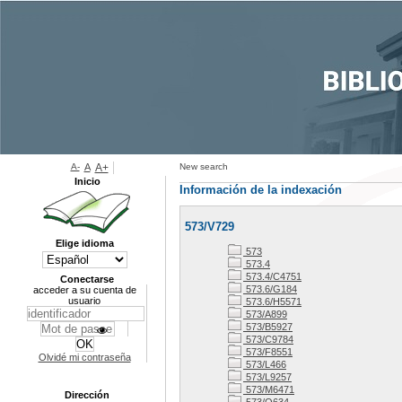
A-
A
A+
New search
Inicio
Información de la indexación
573/V729
Elige idioma
573
573.4
573.4/C4751
Conectarse
573.6/G184
acceder a su cuenta de
usuario
573.6/H5571
573/A899
573/B5927
573/C9784
573/F8551
Olvidé mi contraseña
573/L466
573/L9257
573/M6471
Dirección