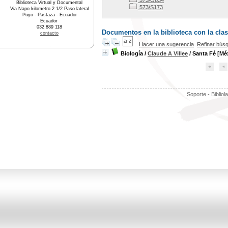
573/O634
Biblioteca Virtual y Documental
573/S173
Via Napo kilometro 2 1/2 Paso lateral
Puyo - Pastaza - Ecuador
Ecuador
032 889 118
Documentos en la biblioteca con la clas
contacto
Hacer una sugerencia
Refinar bús
Biología
/
Claude A Villee
/ Santa Fé [Méx
Soporte - Bibliol