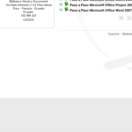
Biblioteca Virtual y Documental
Paso a Paso Microsoft Office Project 20
Via Napo kilometro 2 1/2 Paso lateral
Puyo - Pastaza - Ecuador
Paso a Paso Microsoft Office Word 2007
Ecuador
032 889 118
contacto
Soporte - Bibliol