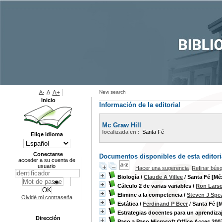
A-
A
A+
New search
Inicio
Información de la editorial
Mc Graw Hill
localizada en :
Santa Fé
Elige idioma
Conectarse
Documentos disponibles de esta editoria
acceder a su cuenta de
usuario
Hacer una sugerencia
Refinar bús
Biología
/
Claude A Villee
/ Santa Fé [Méx
Cálculo 2 de varias variables
/
Ron Lars
Elimine a la competencia
/
Steven J Spe
Olvidé mi contraseña
Estática
/
Ferdinand P Beer
/ Santa Fé [M
Estrategias docentes para un aprendizaj
Dirección
Paso a Paso Microsoft Office Acces 200