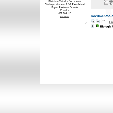
57
Biblioteca Virtual y Documental
57
Via Napo kilometro 2 1/2 Paso lateral
Puyo - Pastaza - Ecuador
Ecuador
032 889 118
Documentos en 
contacto
Ha
Biología