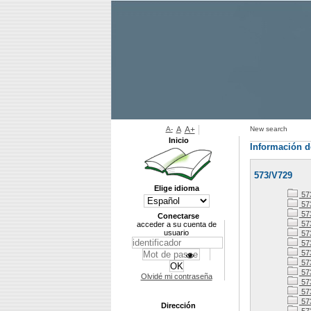
A-
A
A+
New search
Inicio
Información d
573/V729
Elige idioma
57
57
57
Conectarse
57
acceder a su cuenta de
usuario
57
57
57
57
57
Olvidé mi contraseña
57
57
57
Dirección