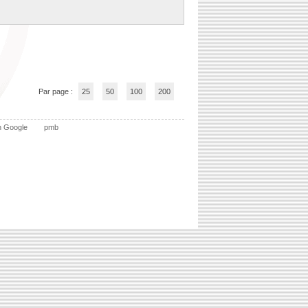
Par page :
25
50
100
200
n Google
pmb