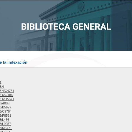
e la indexación
3
3.4
3.4/C4751
3.6/G184
3.6/H5571
3/A899
3/B5927
3/C9784
3/F8551
3/L466
3/L9257
3/M6471