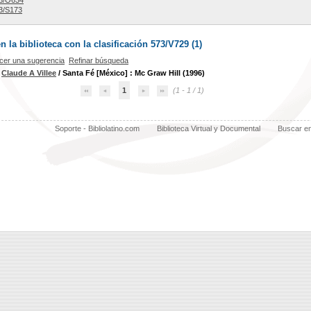
3/O634
3/S173
la biblioteca con la clasificación 573/V729 (
1
)
cer una sugerencia
Refinar búsqueda
/
Claude A Villee
/ Santa Fé [México] : Mc Graw Hill (1996)
1
(1 - 1 / 1)
Soporte - Bibliolatino.com
Biblioteca Virtual y Documental
Buscar e