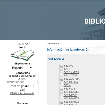
A-
A
A+
New search
Inicio
Información de la indexación
581.6/V464
Elige idioma
581.072
581.1
581.1 / M521
Conectarse
581.1/T135
acceder a su cuenta de
usuario
581.2/A2789
581.2/L9257
581.4
581.402 8
581.5/M6766
Olvidé mi contraseña
581.6/D963
581.6/M8275
581.6/M9719
Dirección