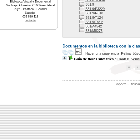
581.81/P434
Biblioteca Virtual y Documental
581.9
Via Napo kilometro 2 1/2 Paso lateral
581.9/P3229
Puyo - Pastaza - Ecuador
Ecuador
581.9/R618
032 889 118
581.9/T124
contacto
581.9/Tafur
581/A4542
581/M8275
Documentos en la biblioteca con la clas
Hacer una sugerencia
Refinar bús
Guía de flores silvestres
/
Frank D. Venn
Soporte - Bibliol