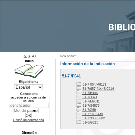
A-
A
A+
New search
Inicio
Información de la indexación
51-7 /F641
Elige idioma
51-7 004/M6171
51-7/657.41/.45/C114
51-7/B446
Conectarse
51-7/J371
acceder a su cuenta de
usuario
51-7/M9811
51-7/S4875
51-7/Z69
51-77 /G6439
51-7:330 /S982
Olvidé mi contraseña
51-8/G215
Dirección