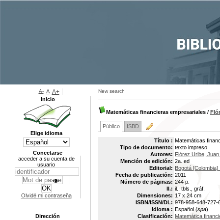
A-
A
A+
New search
Inicio
Matemáticas financieras empresariales
/
Fló
Público
ISBD
Elige idioma
Título :
Matemáticas finan
Tipo de documento:
texto impreso
Conectarse
Autores:
Flórez Uribe, Juan
acceder a su cuenta de
Mención de edición:
2a. ed
usuario
Editorial:
Bogotá [Colombia] 
Fecha de publicación:
2011
Número de páginas:
244 p.
Il.:
il., tbls., gráf.
Olvidé mi contraseña
Dimensiones:
17 x 24 cm
ISBN/ISSN/DL:
978-958-648-727-
Idioma :
Español (
spa
)
Dirección
Clasificación:
Matemática financi