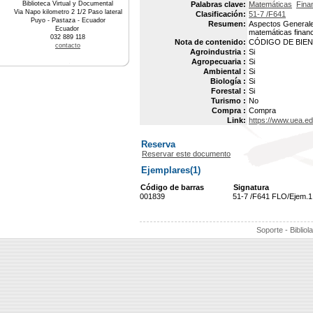
Biblioteca Virtual y Documental
Palabras clave:
Matemáticas
Fina
Via Napo kilometro 2 1/2 Paso lateral
Clasificación:
51-7 /F641
Puyo - Pastaza - Ecuador
Resumen:
Aspectos Generales
Ecuador
matemáticas financ
032 889 118
Nota de contenido:
CÓDIGO DE BIEN 
contacto
Agroindustria :
Si
Agropecuaria :
Si
Ambiental :
Si
Biología :
Si
Forestal :
Si
Turismo :
No
Compra :
Compra
Link:
https://www.uea.e
Reserva
Reservar este documento
Ejemplares(1)
Código de barras
Signatura
001839
51-7 /F641 FLO/Ejem.1
Soporte - Bibliol