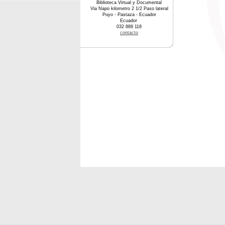
Biblioteca Virtual y Documental
Via Napo kilometro 2 1/2 Paso lateral
Puyo - Pastaza - Ecuador
Ecuador
032 889 118
contacto