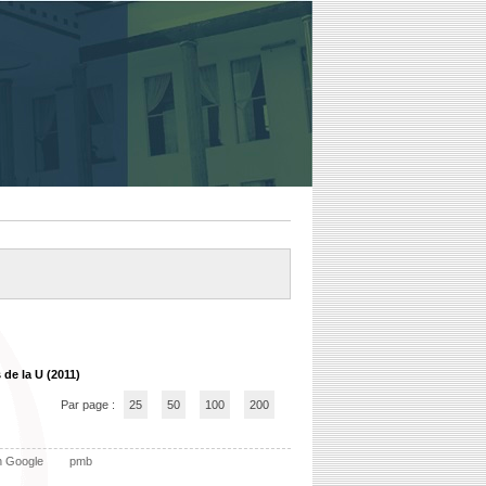
de la U (2011)
Par page :
25
50
100
200
n Google
pmb