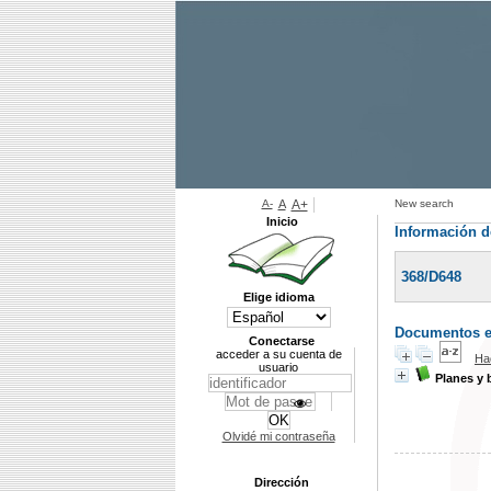
A-
A
A+
New search
Inicio
Información d
368/D648
Elige idioma
Documentos en 
Conectarse
acceder a su cuenta de
Ha
usuario
Planes y 
Olvidé mi contraseña
Dirección