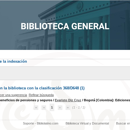
e la indexación
la biblioteca con la clasificación 368/D648 (
1
)
cer una sugerencia
Refinar búsqueda
beneficios de pensiones y seguros
/
Evaristo Diz Cruz
/ Bogotá [Colombia]: Ediciones 
1
(1 - 1 / 1)
Soporte - Bibliolatino.com
Biblioteca Virtual y Documental
Buscar e