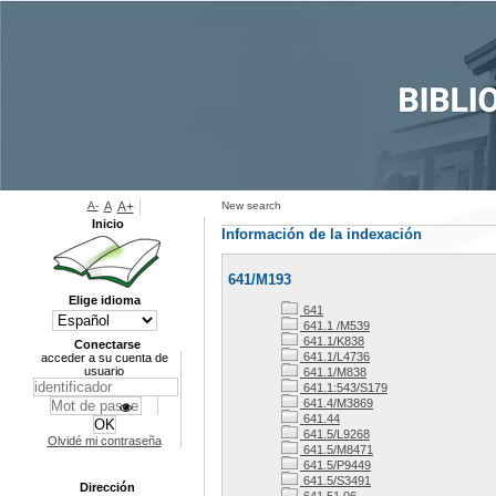
A-
A
A+
New search
Inicio
Información de la indexación
641/M193
Elige idioma
641
641.1 /M539
641.1/K838
Conectarse
641.1/L4736
acceder a su cuenta de
usuario
641.1/M838
641.1:543/S179
641.4/M3869
641.44
641.5/L9268
Olvidé mi contraseña
641.5/M8471
641.5/P9449
641.5/S3491
Dirección