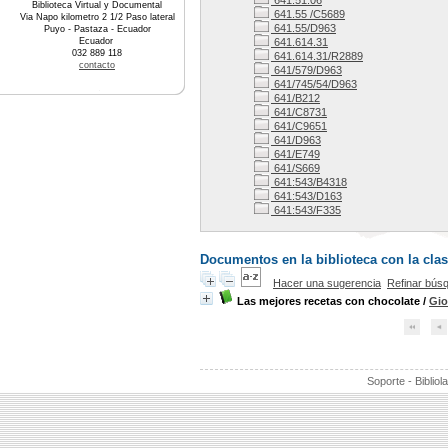
641.51.06
Biblioteca Virtual y Documental
641.55 /C5689
Via Napo kilometro 2 1/2 Paso lateral
641.55/D963
Puyo - Pastaza - Ecuador
Ecuador
641.614.31
032 889 118
641.614.31/R2889
contacto
641/579/D963
641/745/54/D963
641/B212
641/C8731
641/C9651
641/D963
641/E749
641/S669
641:543/B4318
641:543/D163
641:543/F335
Documentos en la biblioteca con la clas
Hacer una sugerencia
Refinar bús
Las mejores recetas con chocolate
/
Gio
Soporte - Bibliol