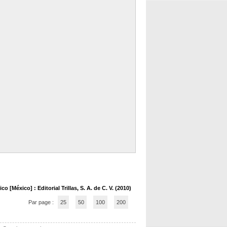
co [México] : Editorial Trillas, S. A. de C. V. (2010)
Par page :
25
50
100
200