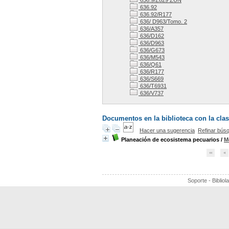
636.9/Z829 ZUN
636.92
636.92/R177
636/ D963/Tomo. 2
636/A357
636/D162
636/D963
636/G673
636/M543
636/Q61
636/R177
636/S669
636/T6931
636/V737
Documentos en la biblioteca con la clas
Hacer una sugerencia
Refinar bús
Planeación de ecosistema pecuarios
/
M
Soporte - Bibliol