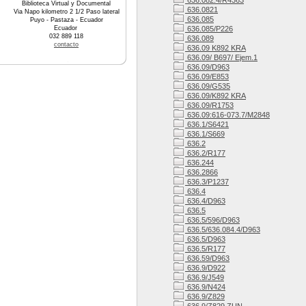
636.082.4/R4363
Biblioteca Virtual y Documental
636.0821
Via Napo kilometro 2 1/2 Paso lateral
636.085
Puyo - Pastaza - Ecuador
Ecuador
636.085/P226
032 889 118
636.089
contacto
636.09 K892 KRA
636.09/ B697/ Ejem.1
636.09/D963
636.09/E853
636.09/G535
636.09/K892 KRA
636.09/R1753
636.09:616-073.7/M2848
636.1/S6421
636.1/S669
636.2
636.2/R177
636.244
636.2866
636.3/P1237
636.4
636.4/D963
636.5
636.5/596/D963
636.5/636.084.4/D963
636.5/D963
636.5/R177
636.59/D963
636.9/D922
636.9/J549
636.9/N424
636.9/Z829