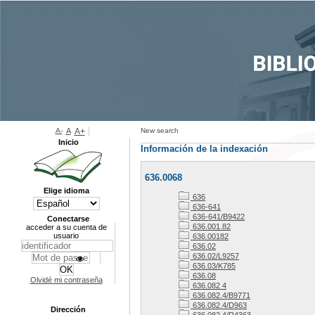
A-
A
A+
New search
Inicio
Información de la indexación
636.0068
Elige idioma
636
636-641
636-641/B9422
Conectarse
636.001.82
acceder a su cuenta de
usuario
636.00182
636.02
636.02/L9257
636.03/K785
636.08
Olvidé mi contraseña
636.082 4
636.082.4/B9771
636.082.4/D963
Dirección