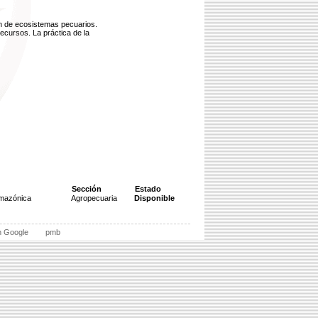
ón de ecosistemas pecuarios.
ecursos. La práctica de la
Sección
Estado
Amazónica
Agropecuaria
Disponible
n Google
pmb