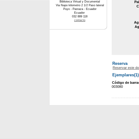
Biblioteca Virtual y Documental
Pa
Via Napo kilometro 2 1/2 Paso lateral
C
Puyo - Pastaza - Ecuador
Ecuador
032 889 118
contacto
Agr
Ag
Reserva
Reservar este d
Ejemplares(1)
Código de barra
003080