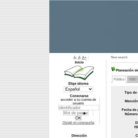
A-
A
A+
New search
Inicio
Planeación d
Público
ISBD
Elige idioma
Tipo de
Conectarse
acceder a su cuenta de
Mención
usuario
Fecha de 
Número 
Olvidé mi contraseña
D
IS
Dirección
C