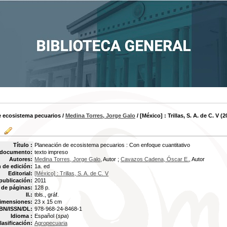
e ecosistema pecuarios
/
Medina Torres, Jorge Galo
/ [México] : Trillas, S. A. de C. V (2
Título :
Planeación de ecosistema pecuarios : Con enfoque cuantitativo
 documento:
texto impreso
Autores:
Medina Torres, Jorge Galo
, Autor ;
Cavazos Cadena, Óscar E.
, Autor
 de edición:
1a. ed
Editorial:
[México] : Trillas, S. A. de C. V
publicación:
2011
de páginas:
128 p.
Il.:
tbls., gráf.
imensiones:
23 x 15 cm
BN/ISSN/DL:
978-968-24-8468-1
Idioma :
Español (
spa
)
lasificación:
Agropecuaria