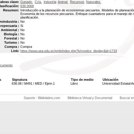
labras clave:
Ganado.
Cría.
Industria
Animal.
Recursos
Naturales.
lasificación:
636.0068
Resumen:
Introducción a la planeación de ecosistemas pecuarios. Modelos de planeaci
Economía de los recursos pecuarios. Enfoque cuantativos para el manejo de r
planificación.
oindustria :
No
ropecuaria :
Si
Ambiental :
No
Biología :
No
Forestal :
No
Turismo :
No
Compra :
Compra
Link:
https://www.uea.edu.ec/pmb/index.php?lvl=notice_display&id=1733
ocumento
s
Signatura
Tipo de medio
Ubicación
636.08 / M491 / MED / Ejem.1
Libro
Universidad Estatal 
Soporte - Bibliolatino.com
Biblioteca Virtual y Documental
Buscar e