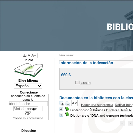
A-
A
A+
New search
Inicio
Información de la indexación
660.6
Elige idioma
660.62
Conectarse
acceder a su cuenta de
Documentos en la biblioteca con la clasi
usuario
Hacer una sugerencia
Refinar bús
Biotecnología básica
/
Ondarza, Raúl N.
Dictionary of DNA and genome technol
Olvidé mi contraseña
Dirección