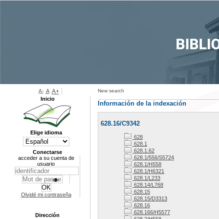
A-
A
A+
New search
Inicio
Información de la indexación
628.16/C9342
Elige idioma
628
628.1
628.1.62
Conectarse
628.1/556/S5724
acceder a su cuenta de
usuario
628.1/H558
628.1/H6321
628.1/L233
628.14/L768
628.15
Olvidé mi contraseña
628.15/D3313
628.16
628.166/H5577
Dirección