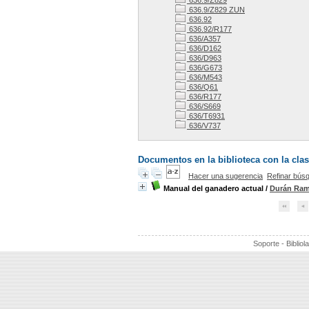
636.9/Z829
636.9/Z829 ZUN
636.92
636.92/R177
636/A357
636/D162
636/D963
636/G673
636/M543
636/Q61
636/R177
636/S669
636/T6931
636/V737
Documentos en la biblioteca con la clas
Hacer una sugerencia
Refinar bús
Manual del ganadero actual
/
Durán Ramí
Soporte - Bibliol