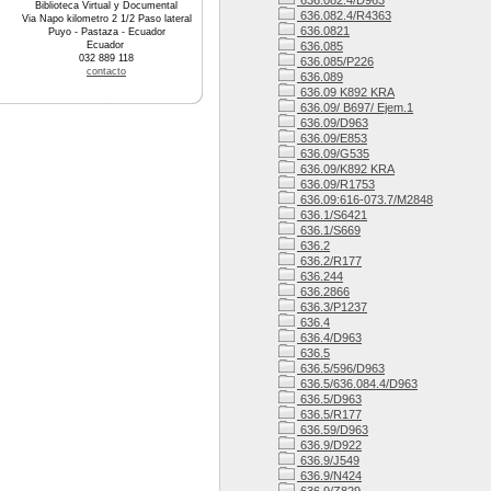
636.082.4/D963
Biblioteca Virtual y Documental
636.082.4/R4363
Via Napo kilometro 2 1/2 Paso lateral
636.0821
Puyo - Pastaza - Ecuador
Ecuador
636.085
032 889 118
636.085/P226
contacto
636.089
636.09 K892 KRA
636.09/ B697/ Ejem.1
636.09/D963
636.09/E853
636.09/G535
636.09/K892 KRA
636.09/R1753
636.09:616-073.7/M2848
636.1/S6421
636.1/S669
636.2
636.2/R177
636.244
636.2866
636.3/P1237
636.4
636.4/D963
636.5
636.5/596/D963
636.5/636.084.4/D963
636.5/D963
636.5/R177
636.59/D963
636.9/D922
636.9/J549
636.9/N424