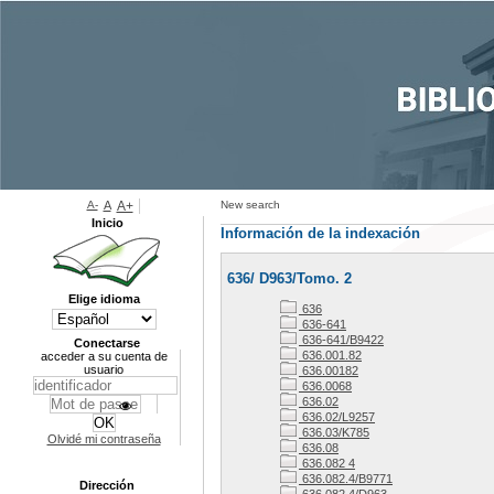
A-
A
A+
New search
Inicio
Información de la indexación
636/ D963/Tomo. 2
Elige idioma
636
636-641
636-641/B9422
Conectarse
636.001.82
acceder a su cuenta de
usuario
636.00182
636.0068
636.02
636.02/L9257
636.03/K785
Olvidé mi contraseña
636.08
636.082 4
636.082.4/B9771
Dirección