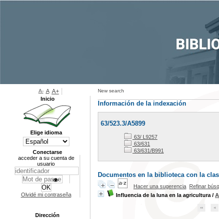
A-
A
A+
New search
Inicio
Información de la indexación
63/523.3/A5899
Elige idioma
63/ L9257
63/631
63/631/B991
Conectarse
acceder a su cuenta de
usuario
Documentos en la biblioteca con la clas
Hacer una sugerencia
Refinar bús
Olvidé mi contraseña
Influencia de la luna en la agricultura
/
A
Dirección