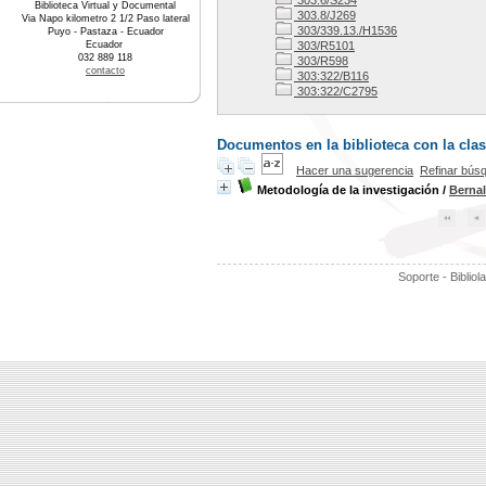
303.6/S234
Biblioteca Virtual y Documental
303.8/J269
Via Napo kilometro 2 1/2 Paso lateral
303/339.13./H1536
Puyo - Pastaza - Ecuador
Ecuador
303/R5101
032 889 118
303/R598
contacto
303:322/B116
303:322/C2795
Documentos en la biblioteca con la clas
Hacer una sugerencia
Refinar bús
Metodología de la investigación
/
Bernal
Soporte - Bibliol