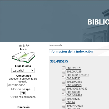
A-
A
A+
New search
Inicio
Información de la indexación
303.4/B5175
Elige idioma
303.02/L979
303.09/A185
303.1/304.42/C413
Conectarse
303.1/H558
acceder a su cuenta de
usuario
303.1/M3869
303.2/B1399
303.4/001.8/V137
303.4/C831
303.4/M8282
Olvidé mi contraseña
303.4/R789
303.44
303.44/C9119
Dirección