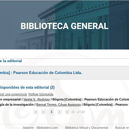
 la editorial
mbia] : Pearson Educación de Colombia Ltda.
sponibles de esta editorial (
2
)
cer una sugerencia
Refinar búsqueda
n empresarial
/
Varela V., Rodrigo
/ Bógota [Colombia] : Pearson Educación de Colomb
ía de la investigación
/
Bernal Torres, César Augusto
/ Bógota [Colombia] : Pearson
1
(1 - 2 / 2)
Soporte - Bibliolatino.com
Biblioteca Virtual y Documental
Buscar e