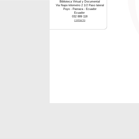
Biblioteca Virtual y Documental
Via Napo kilometro 2 1/2 Paso lateral
Puyo - Pastaza - Ecuador
Ecuador
032 889 118
contacto