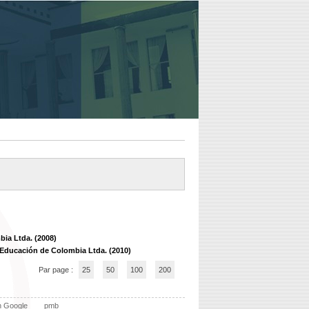
ia Ltda. (2008)
 Educación de Colombia Ltda. (2010)
Par page :
25
50
100
200
n Google
pmb