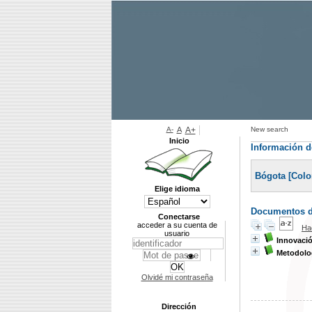
A-
A
A+
New search
Inicio
Información de
Bógota [Colo
Elige idioma
Documentos di
Conectarse
acceder a su cuenta de
Ha
usuario
Innovació
Metodolog
Olvidé mi contraseña
Dirección