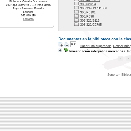
303.44/C9119
Biblioteca Virtual y Documental
303.6/S234
Via Napo kilometro 2 1/2 Paso lateral
303/339.13./H1536
Puyo - Pastaza - Ecuador
Ecuador
303/R5101
032 889 118
303/R598
contacto
303:322/B116
303:322/C2795
Documentos en la biblioteca con la clasi
Hacer una sugerencia
Refinar bús
Investigación integral de mercados
/
Jan
Soporte - Bibliol