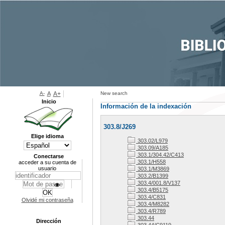
A-
A
A+
New search
Inicio
Información de la indexación
303.8/J269
Elige idioma
303.02/L979
303.09/A185
303.1/304.42/C413
Conectarse
303.1/H558
acceder a su cuenta de
usuario
303.1/M3869
303.2/B1399
303.4/001.8/V137
303.4/B5175
303.4/C831
Olvidé mi contraseña
303.4/M8282
303.4/R789
303.44
Dirección