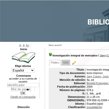
A-
A
A+
New search
Inicio
Investigación integral de mercados
/
Jany C
Público
ISBD
Elige idioma
Título :
Investigación inte
Tipo de documento:
texto impreso
Conectarse
Autores:
Jany Castro, José
acceder a su cuenta de
Mención de edición:
4a. ed
usuario
Editorial:
Bogotá [Colombia]: 
Fecha de publicación:
2009
Número de páginas:
574 p.
Il.:
il., tbls., gráf.
Olvidé mi contraseña
Dimensiones:
21 x 26 cm
ISBN/ISSN/DL:
978-958-41-0399-
Idioma :
Español (
spa
)
Dirección
Clasificación:
Investigación