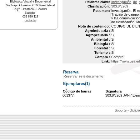
Biblioteca Virtual y Documental
Palabras clave:
Investigación
de
Via Napo kilometro 2 1/2 Paso lateral
Clasificación:
303.8/J269
Puyo - Pastaza - Ecuador
Resumen:
Investigación. El 
Ecuador
Trabajo de campo. 
032 889 118
y las comunicacion
contacto
de clasificación. M
Nota de contenido:
CÓDIGO DE BIEN 
Agroindustria :
Si
Agropecuaria :
Si
Ambiental :
Si
Biología :
Si
Forestal :
Si
Turismo :
Si
Compra :
Compra
Link:
https://www.uea.e
Reserva
Reservar este documento
Ejemplares(1)
Código de barras
Signatura
001377
303.8/J269 JAN / Ejem
Soporte - Bibliol