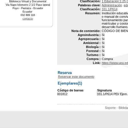
Clasificación:
1 Educación:1.25 G
Biblioteca Virtual y Documental
Via Napo kilometro 2 1/2 Paso lateral
Palabras clave:
Administración
edu
Puyo - Pastaza - Ecuador
Clasificación:
331.1/P614
Ecuador
Resumen:
Institución educati
032 889 118
o manual de conviv
contacto
funcionamiento par
matrículas y costo
desarrollo humano. 
Nota de contenido:
CÓDIGO DE BIEN 
Agroindustria :
Si
Agropecuaria :
Si
Ambiental :
Si
Biología :
Si
Forestal :
Si
Turismo :
Si
Compra :
Compra
Link:
https://www.uea.e
Reserva
Reservar este documento
Ejemplares(1)
Código de barras
Signatura
001812
331.1/P614 PEI/ Ejem.
Soporte - Bibliol