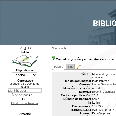
A-
A
A+
New search
Inicio
Manual de gestión y administración educati
Público
ISBD
Elige idioma
Título :
Manual de gestión y
educativa
Conectarse
Tipo de documento:
texto impreso
acceder a su cuenta de
Autores:
Hemel Santiago Pe
usuario
Mención de edición:
4a. ed
Editorial:
Bogotá [Colombia] :
Fecha de publicación:
2012
Número de páginas:
545 p.
Il.:
il., tbls.
Olvidé mi contraseña
Dimensiones:
16 x 24 cm
ISBN/ISSN/DL:
978-958-20-0897-
Idioma :
Español (
spa
)
Dirección