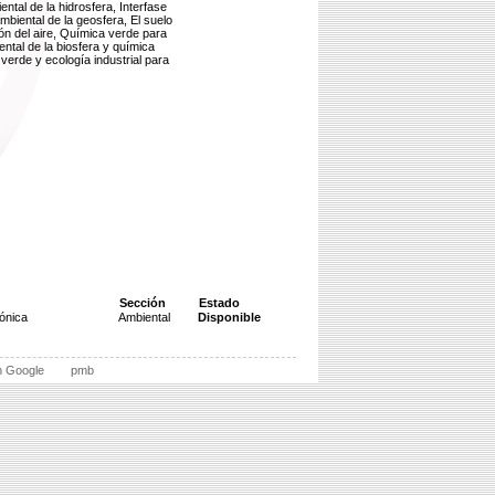
ntal de la hidrosfera, Interfase
mbiental de la geosfera, El suelo
ón del aire, Química verde para
ntal de la biosfera y química
 verde y ecología industrial para
Sección
Estado
ónica
Ambiental
Disponible
n Google
pmb