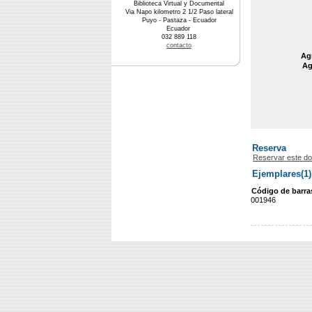
Biblioteca Virtual y Documental
Via Napo kilometro 2 1/2 Paso lateral
Puyo - Pastaza - Ecuador
Ecuador
032 889 118
contacto
Agr
Ag
Reserva
Reservar este d
Ejemplares(1)
Código de barra
001946