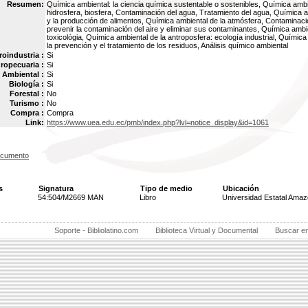
Resumen:
Química ambiental: la ciencia química sustentable o sostenibles, Química ambie
hidrosfera, biosfera, Contaminación del agua, Tratamiento del agua, Química a
y la producción de alimentos, Química ambiental de la atmósfera, Contaminaci
prevenir la contaminación del aire y eliminar sus contaminantes, Química ambie
toxicológia, Química ambiental de la antroposfera: ecología industrial, Química
la prevención y el tratamiento de los residuos, Análisis químico ambiental
oindustria :
Si
ropecuaria :
Si
Ambiental :
Si
Biología :
Si
Forestal :
No
Turismo :
No
Compra :
Compra
Link:
https://www.uea.edu.ec/pmb/index.php?lvl=notice_display&id=1061
ocumento
s
Signatura
Tipo de medio
Ubicación
54:504/M2669 MAN
Libro
Universidad Estatal Amaz
Soporte - Bibliolatino.com
Biblioteca Virtual y Documental
Buscar e