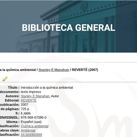
a la química ambiental
/
Stanley E Manahan
/ REVERTÉ (2007)
Título :
Introducción a la química ambiental
 documento:
texto impreso
Autores:
Stanley E Manahan
, Autor
Editorial:
REVERTÉ
publicación:
2007
de páginas:
725 p
Il.:
il.,tabls
BN/ISSN/DL:
978-968-67086-0
Idioma :
Español (
spa
)
lasificación:
Química ambiental
labras clave:
Ambiental
lasificación:
54:504/M2669