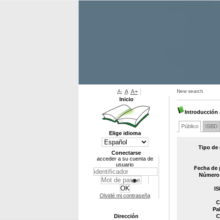
A-
A
A+
New search
Inicio
Introducción 
Público
ISBD
Elige idioma
Tipo de
Conectarse
acceder a su cuenta de
usuario
Fecha de 
Número 
IS
Olvidé mi contraseña
C
Pa
Dirección
C