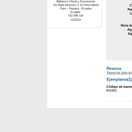
Biblioteca Virtual y Documental
Via Napo kilometro 2 1/2 Paso lateral
C
Puyo - Pastaza - Ecuador
Pa
Ecuador
C
032 889 118
contacto
Nota d
Agr
Ag
Reserva
Reservar este d
Ejemplares(1)
Código de barra
001863