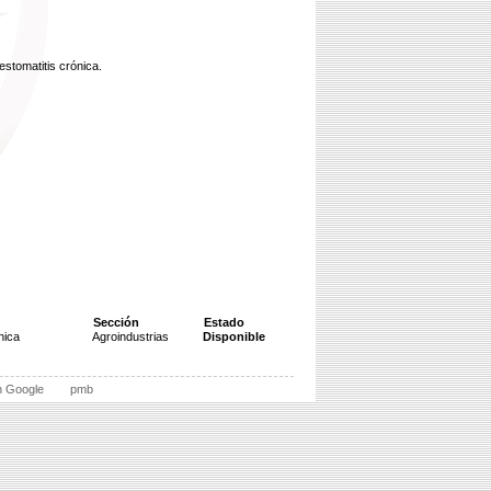
estomatitis crónica.
s
Sección
Estado
nica
Agroindustrias
Disponible
n Google
pmb