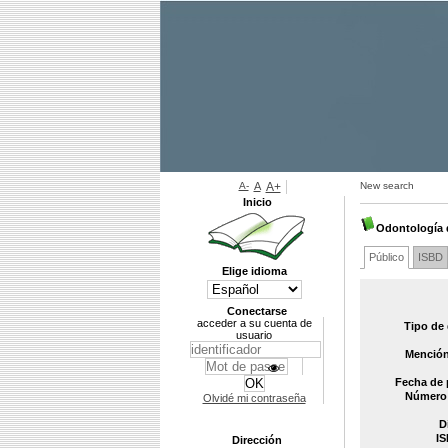
A-
A
A+
New search
Inicio
Odontología 
Público
ISBD
Elige idioma
Conectarse
acceder a su cuenta de
Tipo de
usuario
Mención
Fecha de 
Número 
Olvidé mi contraseña
D
IS
Dirección