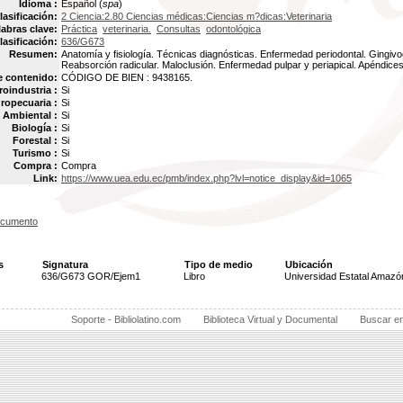
Idioma :
Español (
spa
)
lasificación:
2 Ciencia:2.80 Ciencias médicas:Ciencias m?dicas:Veterinaria
labras clave:
Práctica
veterinaria.
Consultas
odontológica
lasificación:
636/G673
Resumen:
Anatomía y fisiología. Técnicas diagnósticas. Enfermedad periodontal. Gingivo
Reabsorción radicular. Maloclusión. Enfermedad pulpar y periapical. Apéndice
e contenido:
CÓDIGO DE BIEN : 9438165.
oindustria :
Si
ropecuaria :
Si
Ambiental :
Si
Biología :
Si
Forestal :
Si
Turismo :
Si
Compra :
Compra
Link:
https://www.uea.edu.ec/pmb/index.php?lvl=notice_display&id=1065
ocumento
s
Signatura
Tipo de medio
Ubicación
636/G673 GOR/Ejem1
Libro
Universidad Estatal Amazó
Soporte - Bibliolatino.com
Biblioteca Virtual y Documental
Buscar e