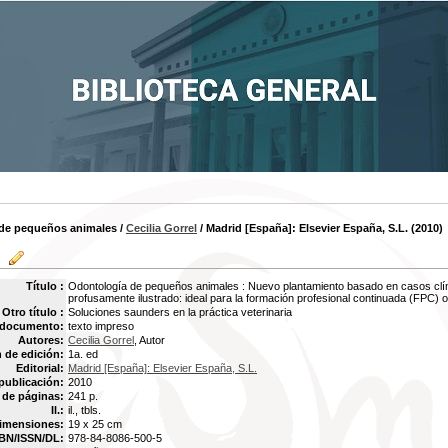
de pequeños animales
/
Cecilia Gorrel
/ Madrid [España]: Elsevier España, S.L. (2010)
Título :
Odontología de pequeños animales : Nuevo plantamiento basado en casos clíni
profusamente ilustrado: ideal para la formación profesional continuada (FPC) 
Otro título :
Soluciones saunders en la práctica veterinaria
 documento:
texto impreso
Autores:
Cecilia Gorrel
, Autor
 de edición:
1a. ed
Editorial:
Madrid [España]: Elsevier España, S.L.
publicación:
2010
de páginas:
241 p.
Il.:
il., tbls.
imensiones:
19 x 25 cm
BN/ISSN/DL:
978-84-8086-500-5