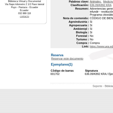
Biblioteca Virtual y Documental
Palabras clave:
Animales.
Medicin
Via Napo kilometro 2 1/2 Paso lateral
Clasificación:
636.09/K892 KRA
Puyo - Pastaza - Ecuador
Resumen:
Advertencias gener
Ecuador
infundir - restituc
032 889 118
Programa citostáti
contacto
Nota de contenido:
CÓDIGO DE BIEN 
Agroindustria :
Si
Agropecuaria :
Si
Ambiental :
Si
Biología :
Si
Forestal :
No
Turismo :
No
Compra :
Compra
Link:
https://www.uea.ed
Reserva
Reservar este documento
Ejemplares(1)
Código de barras
Signatura
001702
636.09/K892 KRA / Eje
Soporte - Bibliol