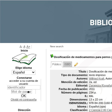
A-
A
A+
New search
Inicio
Dosificación de medicamentos para perros 
Público
ISBD
Elige idioma
Título :
Dosificación de m
Tipo de documento:
texto impreso
Conectarse
Autores:
Wilfried Kraft
, Autor
acceder a su cuenta de
Mención de edición:
2a. ed
usuario
Editorial:
Zaragoza [España] :
Fecha de publicación:
2011
Número de páginas:
234 p.
Il.:
tbls.
Olvidé mi contraseña
Dimensiones:
13 x 22 cm
ISBN/ISSN/DL:
978-84-200-1160-
Idioma :
Español (
spa
)
Dirección
Clasificación:
2 Ciencia:2.80 Cie