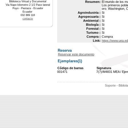
Biblioteca Virtual y Documental
Resumen:
El mundo de los m
Via Napo kilometro 2 1/2 Paso lateral
Los primeros pobla
Puyo - Pastaza - Ecuador
oro. Washington, 
Ecuador
Agroindustria :
Si
032 889 118
Agropecuaria :
Si
contacto
Ambiental :
Si
Biología :
Si
Forestal :
Si
Turismo :
Si
Compra :
Compra
Link:
https://www.uea.e
Reserva
Reservar este documento
Ejemplares(1)
Código de barras
Signatura
001471
7(7)/M4831 MEA / Eje
Soporte - Bibliol