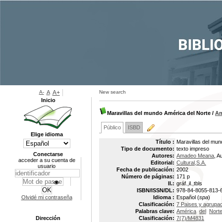
A-
A
A+
New search
Inicio
Maravillas del mundo América del Norte
/
Am
Público
ISBD
Elige idioma
Título :
Maravillas del mun
Tipo de documento:
texto impreso
Conectarse
Autores:
Amadeo Meana
, A
acceder a su cuenta de
Editorial:
Cultural,S.A.
usuario
Fecha de publicación:
2002
Número de páginas:
171 p
Il.:
gráf.,il.,tbls
ISBN/ISSN/DL:
978-84-8055-813-
Olvidé mi contraseña
Idioma :
Español (
spa
)
Clasificación:
7 Paises y agrupa
Palabras clave:
América
del
Nort
Dirección
Clasificación:
7(7)/M4831