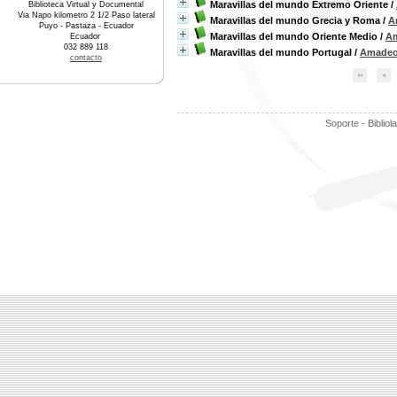
Maravillas del mundo Extremo Oriente
/
Biblioteca Virtual y Documental
Via Napo kilometro 2 1/2 Paso lateral
Maravillas del mundo Grecia y Roma
/
A
Puyo - Pastaza - Ecuador
Maravillas del mundo Oriente Medio
/
A
Ecuador
032 889 118
Maravillas del mundo Portugal
/
Amadeo
contacto
Soporte - Bibliol