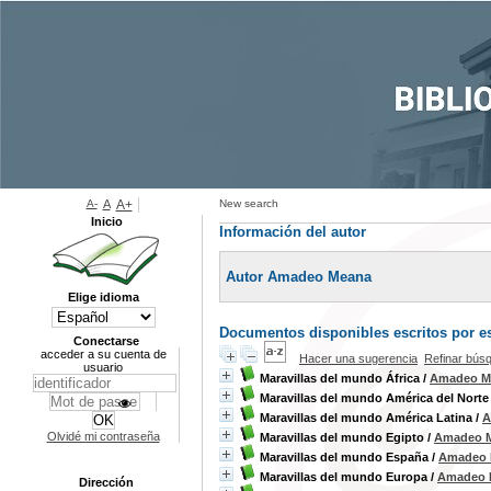
A-
A
A+
New search
Inicio
Información del autor
Autor Amadeo Meana
Elige idioma
Documentos disponibles escritos por es
Conectarse
acceder a su cuenta de
Hacer una sugerencia
Refinar bús
usuario
Maravillas del mundo África
/
Amadeo M
Maravillas del mundo América del Norte
Maravillas del mundo América Latina
/
A
Olvidé mi contraseña
Maravillas del mundo Egipto
/
Amadeo 
Maravillas del mundo España
/
Amadeo 
Maravillas del mundo Europa
/
Amadeo 
Dirección