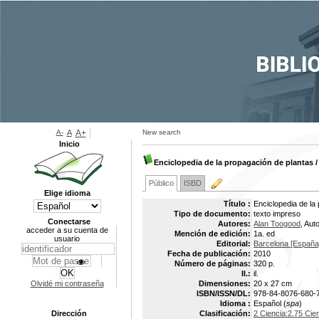
A-
A
A+
New search
Inicio
Enciclopedia de la propagación de plantas
Público
ISBD
Elige idioma
Título :
Enciclopedia de la
Tipo de documento:
texto impreso
Conectarse
Autores:
Alan Toogood
, Aut
acceder a su cuenta de
Mención de edición:
1a. ed
usuario
Editorial:
Barcelona [Españ
Fecha de publicación:
2010
Número de páginas:
320 p.
Il.:
il.
Olvidé mi contraseña
Dimensiones:
20 x 27 cm
ISBN/ISSN/DL:
978-84-8076-680-
Idioma :
Español (
spa
)
Dirección
Clasificación:
2 Ciencia:2.75 Cie