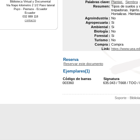
Biblioteca Virtual y Documental
Palabras clave:
Plantas.
Siembra
Via Napo kilometro 2 1/2 Paso lateral
Resumen:
Tipos de suelos y 
Puyo - Pastaza - Ecuador
trepadoras. Injert
Ecuador
Hortalizas. Hierbas
032 889 118
Agroindustria :
No
contacto
Agropecuaria :
Si
Ambiental :
Si
Biología :
No
Forestal :
Si
Turismo :
No
Compra :
Compra
Link:
https://www.uea.e
Reserva
Reservar este documento
Ejemplares(1)
Código de barras
Signatura
003360
635.043 / T668 / TOO /
Soporte - Bibliol