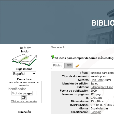
A-
A
A+
New search
Inicio
50 ideas para comprar de forma más ecológ
Público
ISBD
Elige idioma
Título :
50 ideas para com
Tipo de documento:
texto impreso
Conectarse
Autores:
Sian Berry
, Autor
acceder a su cuenta de
Mención de edición:
1a. ed
usuario
Editorial:
Editado por Blume
Fecha de publicación:
2009
Número de páginas:
128 pág
Il.:
Gráf.,tbls
Olvidé mi contraseña
Dimensiones:
13 x 18 cm
ISBN/ISSN/DL:
978-84-8076-815-
Idioma :
Español (
spa
)
Dirección
Clasificación:
Ecología