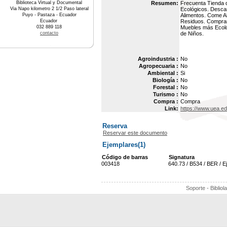
Biblioteca Virtual y Documental
Resumen:
Frecuenta Tienda d
Via Napo kilometro 2 1/2 Paso lateral
Ecológicos. Desca
Puyo - Pastaza - Ecuador
Alimentos. Come A
Ecuador
Residuos. Comprar
032 889 118
Muebles más Ecológ
contacto
de Niños.
Agroindustria :
No
Agropecuaria :
No
Ambiental :
Si
Biología :
No
Forestal :
No
Turismo :
No
Compra :
Compra
Link:
https://www.uea.e
Reserva
Reservar este documento
Ejemplares(1)
Código de barras
Signatura
003418
640.73 / B534 / BER / E
Soporte - Bibliol