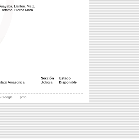
Guayaba. Llantén. Maíz.
a. Retama. Hierba Mora.
Sección
Estado
statal Amazónica
Biología
Disponible
n Google
pmb