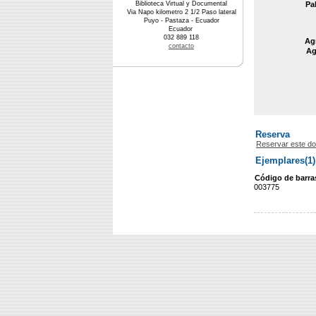
Biblioteca Virtual y Documental
Pa
Via Napo kilometro 2 1/2 Paso lateral
Puyo - Pastaza - Ecuador
Ecuador
032 889 118
Agr
contacto
Ag
Reserva
Reservar este d
Ejemplares(1)
Código de barra
003775