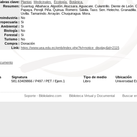
labras clave:
Plantas
Medicinales.
Ecología.
Botánica.
Resumen:
Guantug. Albahaca. Algodón. Atucsara. Aguacate. Culantrillo. Diente de León. 
Papaya. Perejil. Piña. Quinua. Romero. Sábila. Taxo. Sen. Helecho. Granadill
Uvilla. Tamarindo. Arrayán. Chuquiragua. Mora.
oindustria :
No
ropecuaria :
Si
Ambiental :
Si
Biología :
No
Forestal :
Si
Turismo :
No
Compra :
Donación
Link:
https://www.uea.edu.ec/pmb/index.php?lvl=notice_display&id=2115
ocumento
s
Signatura
Tipo de medio
Ubicación
581.63409866 / P497 / PET / Ejem.1
Libro
Universidad E
Soporte - Bibliolatino.com
Biblioteca Virtual y Documental
Buscar e