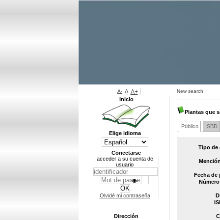
A-
A
A+
New search
Inicio
Plantas que 
Público
ISBD
Elige idioma
Tipo de
Conectarse
acceder a su cuenta de
Mención
usuario
Fecha de 
Número 
Olvidé mi contraseña
D
IS
Dirección
C