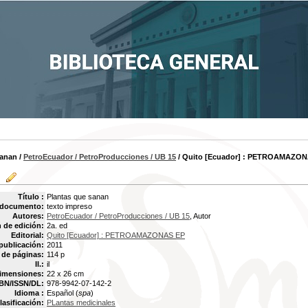
sanan
/
PetroEcuador / PetroProducciones / UB 15
/ Quito [Ecuador] : PETROAMAZONA
Título :
Plantas que sanan
 documento:
texto impreso
Autores:
PetroEcuador / PetroProducciones / UB 15
, Autor
 de edición:
2a. ed
Editorial:
Quito [Ecuador] : PETROAMAZONAS EP
publicación:
2011
de páginas:
114 p
Il.:
il
imensiones:
22 x 26 cm
BN/ISSN/DL:
978-9942-07-142-2
Idioma :
Español (
spa
)
lasificación:
PLantas medicinales