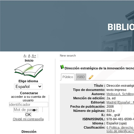
A-
A
A+
New search
Inicio
Dirección estratégica de la innovación tecn
Público
ISBD
Elige idioma
Título :
Dirección estratégi
Tipo de documento:
texto impreso
Conectarse
Autores:
Melissa A. Schilling
acceder a su cuenta de
Mención de edición:
2a. ed
usuario
Editorial:
Madrid [España] : 
Fecha de publicación:
2008
Número de páginas:
313 p.
Il.:
tbls., gráf
Olvidé mi contraseña
ISBN/ISSN/DL:
978-84-481-6599-
Idioma :
Español (
spa
)
Clasificación:
6 Politica, derech
todo de planificaci
Dirección