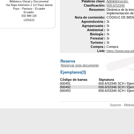
Palabras clave:
Administración.
Biblioteca Virtual y Documental
Via Napo kilometro 2 1/2 Paso lateral
Clasificación:
658.6/S3346
Puyo - Pastaza - Ecuador
Resumen:
Dinámica de la inn
Ecuador
Implementación de l
032 889 118
Nota de contenido:
CÓDIGO DE BIEN :
contacto
Agroindustria :
Si
Agropecuaria :
Si
Ambiental :
Si
Biología :
Si
Forestal :
Si
Turismo :
Si
Compra :
Compra
Link:
https://www.uea.e
Reserva
Reservar este documento
Ejemplares(3)
Código de barras
Signatura
000491
658.6/S3346 SCH / Ejem
000492
658.6/S3346 SCH / Ejem
000493
658.6/S3346 SCH / Ejem
Soporte - Bibliol