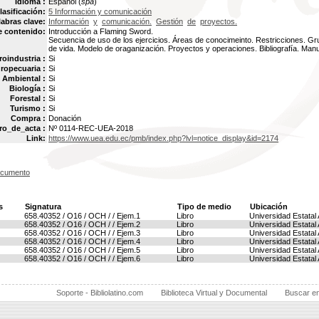
Idioma :
Español (
spa
)
lasificación:
5 Información y comunicación
labras clave:
Información
y
comunicación.
Gestión
de
proyectos.
e contenido:
Introducción a Flaming Sword.
Secuencia de uso de los ejercicios. Áreas de conocimeinto. Restricciones. Gr
de vida. Modelo de oraganización. Proyectos y operaciones. Bibliografía. Man
oindustria :
Si
ropecuaria :
Si
Ambiental :
Si
Biología :
Si
Forestal :
Si
Turismo :
Si
Compra :
Donación
o_de_acta :
Nº 0114-REC-UEA-2018
Link:
https://www.uea.edu.ec/pmb/index.php?lvl=notice_display&id=2174
ocumento
s
Signatura
Tipo de medio
Ubicación
658.40352 / O16 / OCH / / Ejem.1
Libro
Universidad Estata
658.40352 / O16 / OCH / / Ejem.2
Libro
Universidad Estata
658.40352 / O16 / OCH / / Ejem.3
Libro
Universidad Estata
658.40352 / O16 / OCH / / Ejem.4
Libro
Universidad Estata
658.40352 / O16 / OCH / / Ejem.5
Libro
Universidad Estata
658.40352 / O16 / OCH / / Ejem.6
Libro
Universidad Estata
Soporte - Bibliolatino.com
Biblioteca Virtual y Documental
Buscar e