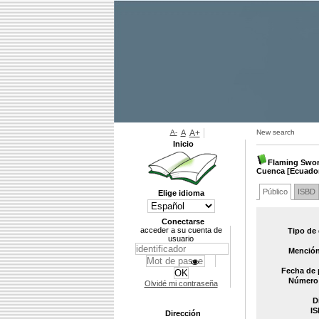
A-
A
A+
New search
Inicio
Flaming Sword
Cuenca [Ecuador]
Público
ISBD
Elige idioma
Conectarse
acceder a su cuenta de
Tipo de
usuario
Mención
Fecha de 
Número 
Olvidé mi contraseña
D
IS
Dirección