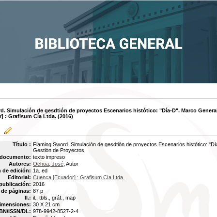
. Simulación de gesdtión de proyectos Escenarios histótico: "Día-D". Marco General
 : Grafisum Cía Ltda. (2016)
Título :
Flaming Sword. Simulación de gesdtión de proyectos Escenarios histótico: "Dí
Gestión de Proyectos
 documento:
texto impreso
Autores:
Ochoa, José
, Autor
 de edición:
1a. ed
Editorial:
Cuenca [Ecuador] : Grafisum Cía Ltda.
publicación:
2016
de páginas:
87 p
Il.:
il., tbls., gráf., map
imensiones:
30 X 21 cm
BN/ISSN/DL:
978-9942-8527-2-4