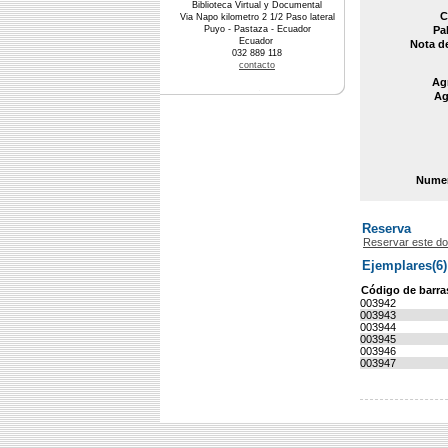
Biblioteca Virtual y Documental
C
Via Napo kilometro 2 1/2 Paso lateral
Puyo - Pastaza - Ecuador
Pa
Ecuador
Nota d
032 889 118
contacto
Agr
Ag
Numer
Reserva
Reservar este d
Ejemplares(6)
Código de barra
003942
003943
003944
003945
003946
003947