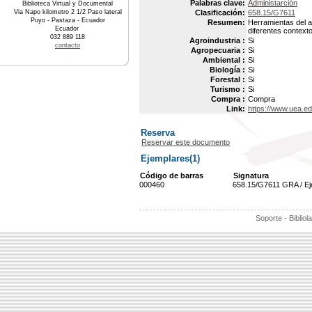
Palabras clave:
Administarción
Biblioteca Virtual y Documental
Via Napo kilometro 2 1/2 Paso lateral
Clasificación:
658.15/G7611
Puyo - Pastaza - Ecuador
Resumen:
Herramientas del an
Ecuador
diferentes contexto
032 889 118
Agroindustria :
Si
contacto
Agropecuaria :
Si
Ambiental :
Si
Biología :
Si
Forestal :
Si
Turismo :
Si
Compra :
Compra
Link:
https://www.uea.e
Reserva
Reservar este documento
Ejemplares(1)
Código de barras
Signatura
000460
658.15/G7611 GRA / E
Soporte - Bibliol