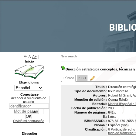
A-
A
A+
New search
Inicio
Dirección estratégica conceptos, técnicas y
Público
ISBD
Elige idioma
Título :
Dirección estratég
Tipo de documento:
texto impreso
Conectarse
Autores:
Robert M Grant
, A
acceder a su cuenta de
Mención de edición:
Quinta Ediciòn
usuario
Editorial:
Madrid [España] :
Fecha de publicación:
2006
Número de páginas:
641 p
Il.:
il,text
Olvidé mi contraseña
ISBN/ISSN/DL:
978-84-470-2658-
Idioma :
Español (
spa
)
Clasificación:
6 Politica, derech
todo de planificaci
Dirección