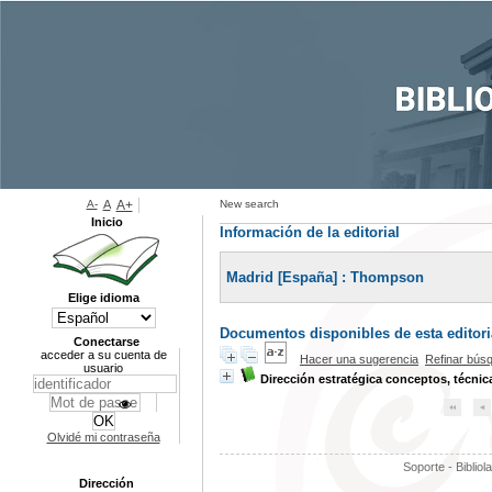
A-
A
A+
New search
Inicio
Información de la editorial
Madrid [España] : Thompson
Elige idioma
Documentos disponibles de esta editoria
Conectarse
acceder a su cuenta de
Hacer una sugerencia
Refinar bús
usuario
Dirección estratégica conceptos, técnic
Olvidé mi contraseña
Soporte - Bibliol
Dirección