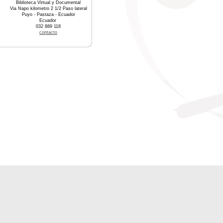
Biblioteca Virtual y Documental
Via Napo kilometro 2 1/2 Paso lateral
Puyo - Pastaza - Ecuador
Ecuador
032 889 118
contacto